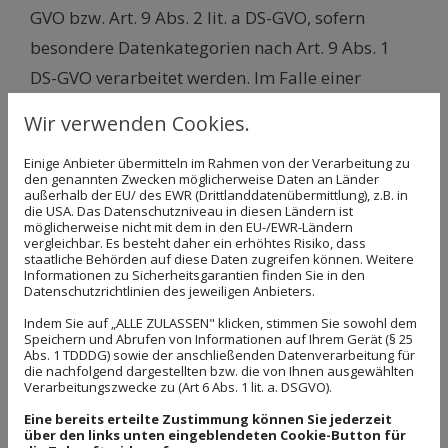
GVO bzw. Art. 9 Abs. 2 lit. a DS-GVO, sofern
besondere Datenkategorien nach Art. 9 Abs. 1
DS-GVO verarbeitet werden. Im Falle einer
ausdrücklichen Einwilligung in die Übertragung
Wir verwenden Cookies.
personenbezogener Daten in Drittstaaten erfolgt
Einige Anbieter übermitteln im Rahmen von der Verarbeitung zu
die Datenverarbeitung außerdem auf Grundlage
den genannten Zwecken möglicherweise Daten an Länder
außerhalb der EU/ des EWR (Drittlanddatenübermittlung), z.B. in
von Art. 49 Abs. 1 lit. a DS-GVO. Sofern Sie in die
die USA. Das Datenschutzniveau in diesen Ländern ist
Speicherung von Cookies und / oder in den
möglicherweise nicht mit dem in den EU-/EWR-Ländern
vergleichbar. Es besteht daher ein erhöhtes Risiko, dass
Zugriff auf Informationen Ihres Endgeräts (z. B.
staatliche Behörden auf diese Daten zugreifen können. Weitere
Informationen zu Sicherheitsgarantien finden Sie in den
via Device-Fingerprinting) eingewilligt haben,
Datenschutzrichtlinien des jeweiligen Anbieters.
erfolgt die Datenverarbeitung zusätzlich auf
Indem Sie auf „ALLE ZULASSEN" klicken, stimmen Sie sowohl dem
Speichern und Abrufen von Informationen auf Ihrem Gerät (§ 25
Grundlage von § 25 Abs. 1 TDDDG. Die jeweilige
Abs. 1 TDDDG) sowie der anschließenden Datenverarbeitung für
die nachfolgend dargestellten bzw. die von Ihnen ausgewählten
Einwilligung ist jederzeit widerrufbar. Sind Ihre
Verarbeitungszwecke zu (Art 6 Abs. 1 lit. a. DSGVO).
Daten zur Vertragserfüllung oder zur
Eine bereits erteilte Zustimmung können Sie jederzeit
über den links unten eingeblendeten Cookie-Button für
Durchführung vorvertraglicher Maßnahmen