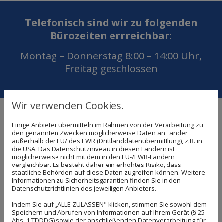
Telefonisch sind wir zu folgenden
Bürozeiten errreichbar:
Montag – Donnerstag 8:00 – 14:00 Uhr,
Freitag geschlossen
Wir verwenden Cookies.
Über uns:
Der Malerbetrieb Mario
Einige Anbieter übermitteln im Rahmen von der Verarbeitung zu
den genannten Zwecken möglicherweise Daten an Länder
Becker stellt sich vor
außerhalb der EU/ des EWR (Drittlanddatenübermittlung), z.B. in
die USA. Das Datenschutzniveau in diesen Ländern ist
möglicherweise nicht mit dem in den EU-/EWR-Ländern
Das Handwerksunternehmen wurde am 18. Januar
vergleichbar. Es besteht daher ein erhöhtes Risiko, dass
staatliche Behörden auf diese Daten zugreifen können. Weitere
2006 von Mario Becker in Mutterstadt nähe
Informationen zu Sicherheitsgarantien finden Sie in den
Datenschutzrichtlinien des jeweiligen Anbieters.
Ludwigshafen gegründet und ist somit seit über 15
Indem Sie auf „ALLE ZULASSEN" klicken, stimmen Sie sowohl dem
Jahren beständig. Im Laufe der Zeit wurde die Firma
Speichern und Abrufen von Informationen auf Ihrem Gerät (§ 25
immer populärer, sodass immer mehr Gesellen und
Abs. 1 TDDDG) sowie der anschließenden Datenverarbeitung für