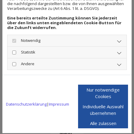
die nachfolgend dargestellten bzw. die von Ihnen ausgewählten
Auszubildende mit dazu kamen. Denn nur so waren
Verarbeitungszwecke zu (Art 6 Abs. 1 lit. a. DSGVO).
wir dazu in der Lage, die wachsende Auftragslage
Eine bereits erteilte Zustimmung können Sie jederzeit
über den links unten eingeblendeten Cookie-Button für
bewältigen zu können.
die Zukunft widerrufen.
Unsere motivierten und engagierten Mitarbeiter
Notwendig
sind darauf spezialisiert, Ihre Wünsche vom
schönen Wohnen in die Tat umzusetzen.
Statistik
Lassen Sie sich von uns in eine Welt der Farben und
Andere
Möglichkeiten hineinführen, die Ihnen ein
harmonisches Zuhause bereiten. Rufen Sie uns
noch heute an und vereinbaren Sie einen Termin.
Nur notwendige
Cookies
Wir erstellen Ihnen ein unverbindliches Angebot,
Datenschutzerklärung
|
Impressum
sodass Ihre Träume schon bald zu humanen
Individuelle Auswahl
übernehmen
Preisen wahr werden.
Alle zulassen